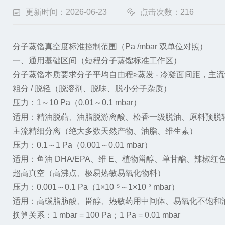
更新时间：2026-06-23
点击次数：216
分子蒸馏真空度标准控制范围（Pa /mbar 双单位对照）
一、通用基础区间（短程分子蒸馏标准工作区）
分子蒸馏本质要求分子平均自由程≥蒸发 - 冷凝面间距，主
粗分 / 脱轻（脱溶剂、脱味、脱小分子杂质）
压力：1～10 Pa（0.01～0.1 mbar）
适用：精油脱萜、油脂脱游离酸、松香一级脱油、原料预脱
主流精细分离（绝大多数天然产物、油脂、维生素）
压力：0.1～1 Pa（0.001～0.01 mbar）
适用：鱼油 DHA/EPA、维 E、植物甾醇、单甘酯、辣椒
超高真空（高沸点、极易热敏易氧化物料）
压力：0.001～0.1 Pa（1×10⁻⁵～1×10⁻³ mbar）
适用：高碳脂肪酸、甾醇、热敏药用中间体、易氧化不饱和
换算关系：1 mbar = 100 Pa；1 Pa = 0.01 mbar