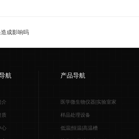
果造成影响吗
导航
产品导航
简介
医学微生物仪器|实验室家
资质
样品处理设备
中心
低温|恒温|高温槽