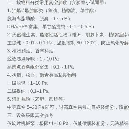
二、按物料分类常用真空参数（实验室小试通用）
1. 油脂 / 脂肪酸类（鱼油、植物油、单甘酯）
脱游离脂肪酸、脱臭：1～5 Pa
DHA/EPA 富集、单甘酯提纯：0.1～0.5 Pa
2. 天然维生素、脂溶性活性物（维 E、胡萝卜素、植物甾醇
主提纯：0.01～0.1 Pa，温度控制 80–130℃，防止氧化降解
3. 植物精油、香辛料油
脱低沸点异味：1～10 Pa
高沸点香料组分富集：0.1～1 Pa
4. 树脂、松香、沥青类高粘度物料
一级脱轻：1–10 Pa
二级提纯：0.1–1 Pa
5. 溶剂脱除（乙醇、己烷等）
中等真空 5–20 Pa 即可，过高真空易带走目标轻组分，降
三、设备极限真空参考
仅旋片机械泵：极限≈1–10 Pa，仅能做脱轻粗分，无法精