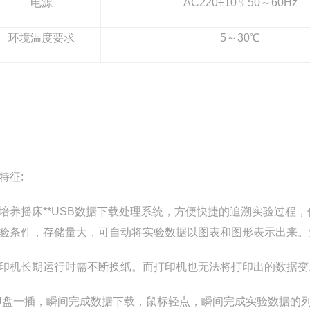
电源
AC220±10
﹪50～60Hz
环境温度要求
5
～30℃
特征:
培养摇床**USB数据下载处理系统，方便快捷的追溯实验过程
验条件，存储量大，可自动将实验数据以图表和图形表示出来。
印机长期运行时需不断换纸。而打印机也无法将打印出的数据变
U盘一插，瞬间完成数据下载，鼠标轻点，瞬间完成实验数据的