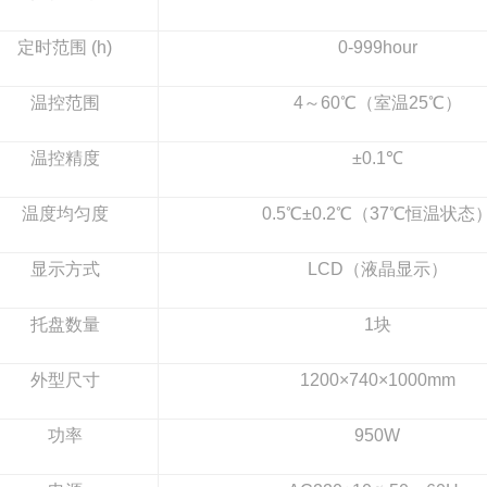
定时范围 (h)
0-999hour
温控范围
4
～60℃（室温25℃）
温控精度
±0.1℃
温度均匀度
0.5℃±0.2℃
（37℃恒温状态
显示方式
LCD
（液晶显示）
托盘数量
1
块
外型尺寸
1200×740×1000mm
功率
950W