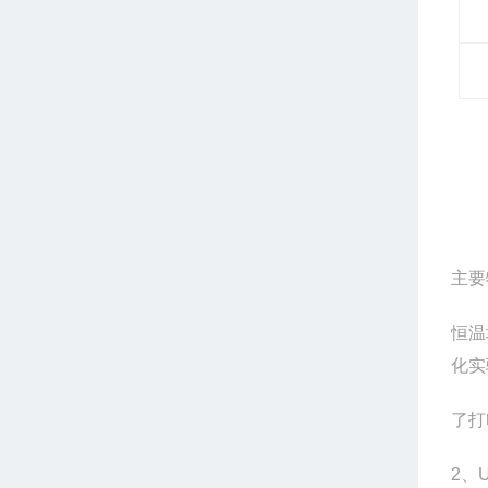
主要
恒温
化实
了打
2
、