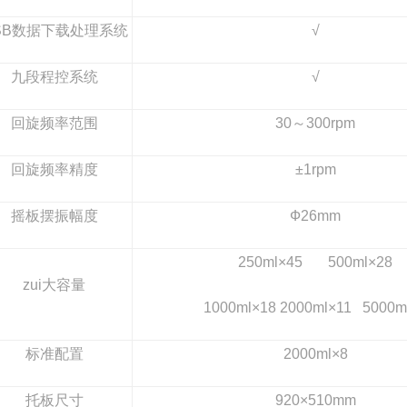
SB
数据下载处理系统
√
九段程控系统
√
回旋频率范围
30
～300rpm
回旋频率精度
±1rpm
摇板摆振幅度
Ф26mm
250ml×45 500ml×28
zui大容量
1000ml×18 2000ml×11 5000m
标准配置
2000ml×8
托板尺寸
920×510mm