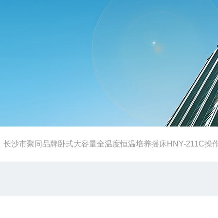
-
长沙市聚同品牌卧式大容量全温度恒温培养摇床HNY-211C操