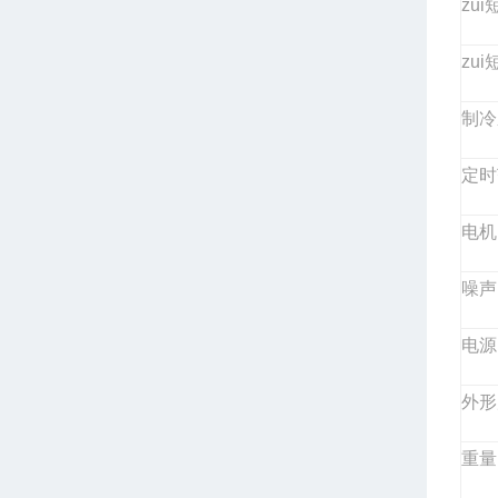
zu
zu
制
定
电
噪
电
外
重量