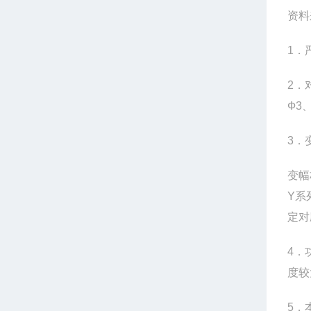
资料
1
．
2
．
Ф3
3
．
变幅
Y系
定对
4
．
度较
5
．