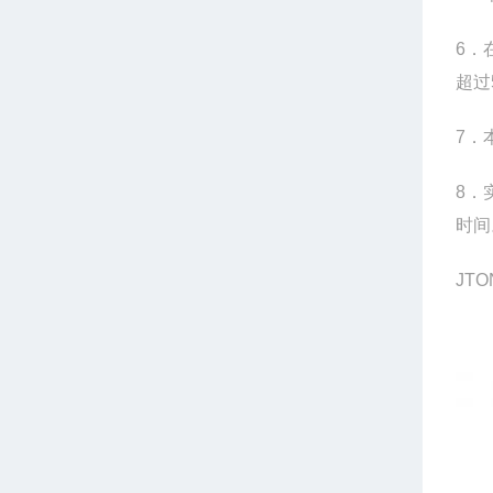
6
．
超过
7
．
8
．
时间
JTO