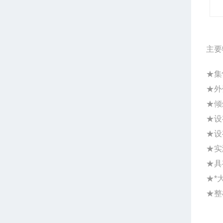
主要
★
集
★
外
★
倾
★
设
★
设
★
实
★
具
★
*
★
整