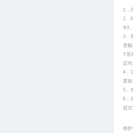
1
．
2．
Ф3
3．
变幅
Y系
定对
4．
度较
5．
6．
超过
维护