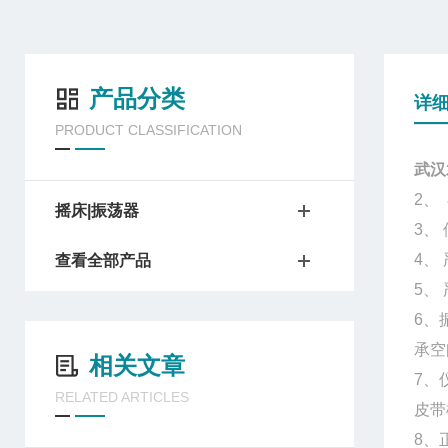
产品分类
详
PRODUCT CLASSIFICATION
武汉
2
、
摇床|振荡器
3
、
4
、
查看全部产品
5
、
6
、
承空
相关文章
7
、
RELATED ARTICLES
皮带
8
、