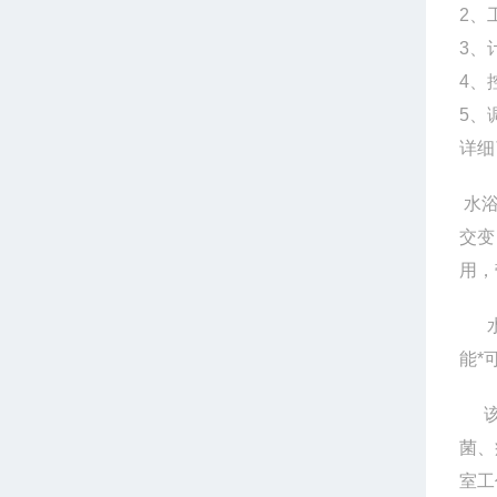
2、
3、
4、
5、
详细
水
交变
用，
能*
菌、
室工