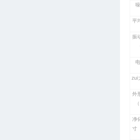
噪
平
振
电
zu
外
（
净
寸