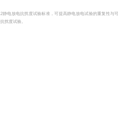
/T17626.2静电放电抗扰度试验标准，可提高静电放电试验的重复性与
冲群抗扰度试验。