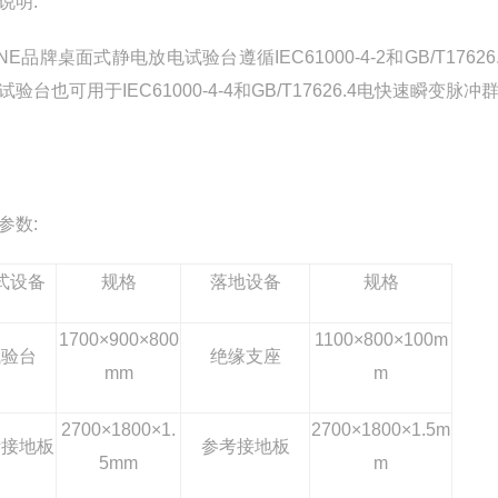
说明:
NE
品牌
桌面式静电放电试验台
遵循IEC61000-4-2和GB
试验台也可用于IEC61000-4-4和GB/T17626.4电快速瞬变脉
参数:
式设备
规格
落地设备
规格
1700×900×800
1100×800×100m
试验台
绝缘支座
mm
m
2700×1800×1.
2700×1800×1.5m
考接地板
参考接地板
5mm
m