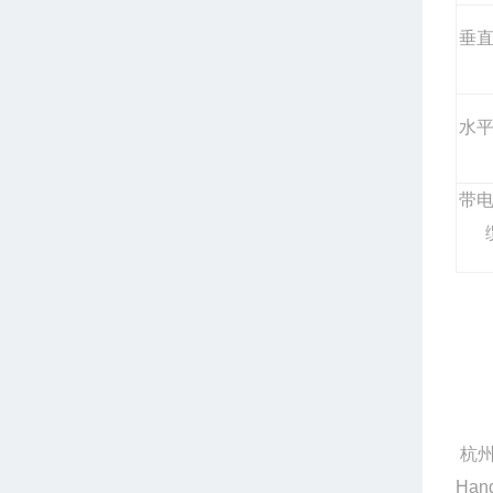
垂
水
带
杭州
Hang