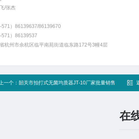
飞/张杰
-571）86139637/86139670
-571）86139537
省杭州市余杭区临平南苑街道临东路172号3幢4层
上一个：
韶关市拍打式无菌均质器JT-10厂家批量销售
在