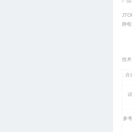
产品
JTO
静电
技术
台
参