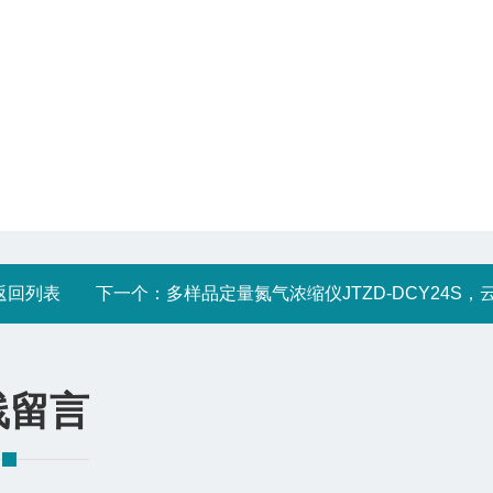
返回列表
下一个：
多样品定量氮气浓缩仪JTZD-DCY24S，云浮市聚同
线留言