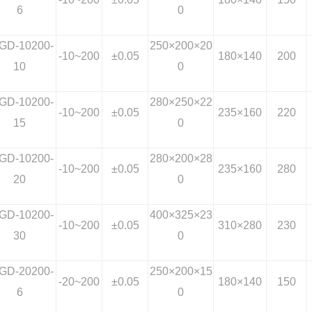
6
0
GD-10200-
250
×200×20
-10~200
±0.05
180
×140
200
10
0
GD-10200-
280
×250×22
-10~200
±0.05
235
×160
220
15
0
GD-10200-
280
×200×28
-10~200
±0.05
235
×160
280
20
0
GD-10200-
400
×325×23
-10~200
±0.05
310
×280
230
30
0
GD-20200-
250
×200×15
-20~200
±0.05
180
×140
150
6
0