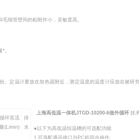
和毛细管壁间的粘附作小，灵敏度高。
*。
份。定温计要放在加热器附近，测定温度的温度计应放在被研
上海高低温一体机JTGD-10200-6做外循环
技术
循环泵流
排
量(L/min)
水
●以下为高低温恒温槽的可选配功能
1.可选配通讯接口与PC机同步操作。