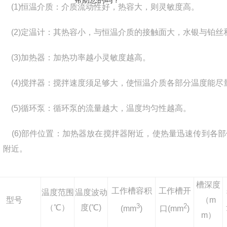
(1)
恒温介质：介质流动性好，热容大，则灵敏度高。
(2)
定温计：其热容小，与恒温介质的接触面大，水银与铂丝
(3)
加热器：加热功率越小灵敏度越高。
(4)
搅拌器：搅拌速度须足够大，使恒温介质各部分温度能尽量
(5)
循环泵：循环泵的流量越大，温度均匀性越高。
(6)
部件位置：加热器放在搅拌器附近，使热量迅速传到各部
附近。
槽深度
工作槽容积
工作槽开
温度范围
温度波动
型号
（m
3
2
（℃）
度(℃)
(mm
)
口(mm
)
m）