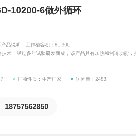
-10200-6做外循环
环产品说明：工作槽容积：6L-30L
制冷技术，经过多年试验研发而成，该产品具有加热和制冷功能，
、浓缩、蒸馏、浸渍化学试剂、药品和生物制品，也可用于水
产、环保、、学科、生化实验室、教育科研的*工具。
27
厂商性质：生产厂家
访问量：2483
18757562850