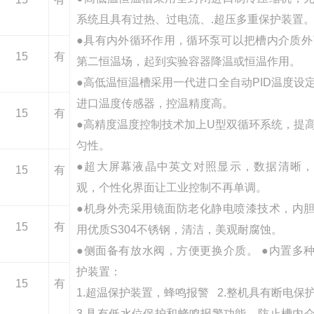
系统且具有过热、过电流、.超压多重保护装置
●具有内外循环作用，循环泵可以把槽内介质外
15
有
第二恒温场，起到实验容器降温或恒温作用。
●
高低温恒温槽
采用一代进口全自动PID温度设
进口温度传感器，控温精度高。
15
有
●高精度温度控制技术加上U型双循环系统，提
匀性。
●超大屏幕液晶中英文对照显示，数据清晰
15
有
观，个性化界面让工业控制不再单调。
●机身外壳采用镜面防老化静电喷漆技术，内
15
有
用优质S304不锈钢，清洁，美观耐腐蚀。
●侧面备有放水阀，方便更换介质。 ●内置多
护装置：
15
有
1.超温保护装置，蜂鸣报警 2.整机具有断电保
3.具有低水位保护和蜂鸣报警功能，防止槽内