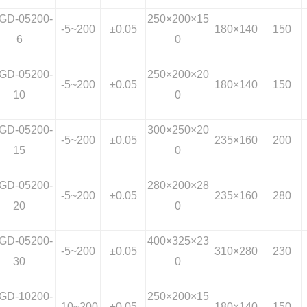
GD-05200-
250
×200×15
-5~200
±0.05
180
×140
150
6
0
GD-05200-
250
×200×20
-5~200
±0.05
180
×140
150
10
0
GD-05200-
300
×250×20
-5~200
±0.05
235
×160
200
15
0
GD-05200-
280
×200×28
-5~200
±0.05
235
×160
280
20
0
GD-05200-
400
×325×23
-5~200
±0.05
310
×280
230
30
0
GD-10200-
250
×200×15
-10~200
±0.05
180
×140
150