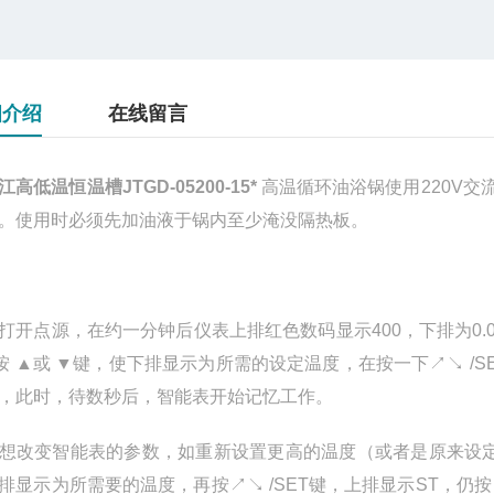
细介绍
在线留言
江高低温恒温槽JTGD-05200-15*
高温循环油浴锅使用220V交
。使用时必须先加油液于锅内至少淹没隔热板。
打开点源，在约一分钟后仪表上排红色数码显示400，下排为0.0
按 ▲或 ▼键，使下排显示为所需的设定温度，在按一下↗↘ /S
，此时，待数秒后，智能表开始记忆工作。
想改变智能表的参数，如重新设置更高的温度（或者是原来设定的
排显示为所需要的温度，再按↗↘ /SET键，上排显示ST，仍按↗