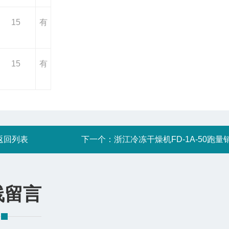
15
有
15
有
返回列表
下一个：
浙江冷冻干燥机FD-1A-50跑量
线留言