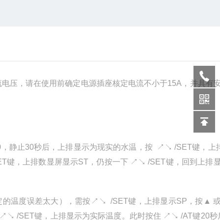
流电压，请在使用前确定电源插座核定电流不小于15A，并具有
，静止30秒后，上排显示为现实的水温，按 ↗↘ /SET键，上
ET键，上排数显屏显示ST，仍按一下 ↗↘ /SET键，回到上排
温度误差太大），需按↗↘ /SET键，上排显示SP，按▲ 
↘ /SET键，上排显示为实际温度。此时按住 ↗↘ /AT键20秒