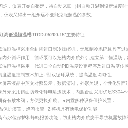
闪烁，仪表开始自整定，待自动来回（指自动升温到设定温度时
，仪表又得出一组永远不变能克服超温的参数。
江高低温恒温槽JTGD-05200-15*
主要特征:
低温恒温槽
采用全封闭进口制冷压缩机，无氟制冷系统且具有过
有内外循环作用，循环泵可以把槽内介质外引,建立第二恒温场
低温恒温槽
采用一代进口全自动PID温度设定程序及进口温度传
精度温度控制技术加上U型双循环系统，提高温度均匀性。
大屏幕液晶中英文对照显示，数据清晰，外形美观，个性化界面
身外壳采用镜面防老化静电喷漆技术，内胆台面采用优质S304
面备有放水阀，方便更换介质。 ●内置多种设备保护装置：
超温保护装置，蜂鸣报警 2.整机具有断电保护功能
具有低水位保护和蜂鸣报警功能，防止槽内介质烧干导致机器故障