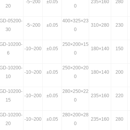
-5~200
±0.05
235×160
280
20
0
GD-05200-
400×325×23
-5~200
±0.05
310×280
230
30
0
GD-10200-
250×200×15
-10~200
±0.05
180×140
150
6
0
GD-10200-
250×200×20
-10~200
±0.05
180×140
200
10
0
GD-10200-
280×250×22
-10~200
±0.05
235×160
220
15
0
GD-10200-
280×200×28
-10~200
±0.05
235×160
280
20
0