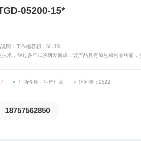
-05200-15*
产品说明：工作槽容积：6L-30L
制冷技术，经过多年试验研发而成，该产品具有加热和制冷功能，
循环泵可提供外循环，向反应釜提供恒温热源；风冷循环水浴/油
27
厂商性质：生产厂家
访问量：2522
18757562850