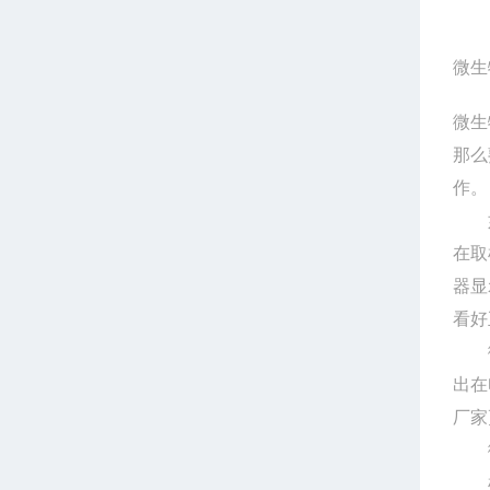
微生
微生
那么
作。
如果
在取
器显
看好
微生
出在
厂家
微
检查