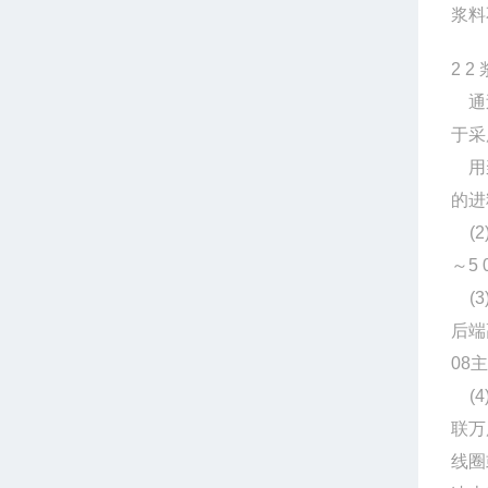
浆料
2 2
通
于采
用
的进
(2
～
5 
(3
后端
08
主
(4
联万
线圈