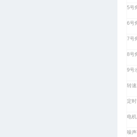
5
号
6
号
7
号
8
号
9
号
转速
定时
电机
噪声