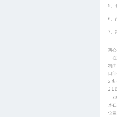
5
、
6
、
7
、
离心
在
料由
口部
2
离
2 1
z
水在
位差