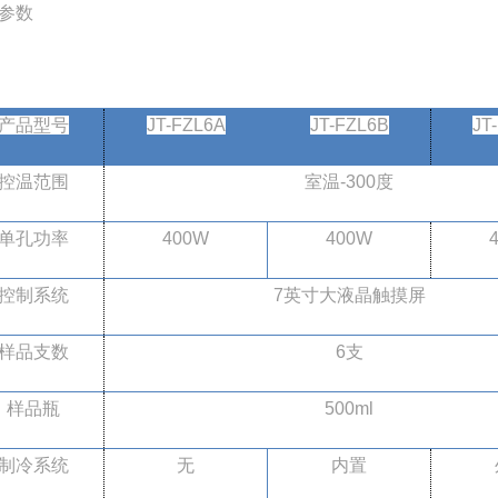
参数
产品型号
JT-FZL6A
JT-FZL6B
JT
控温范围
室温-300度
单孔功率
400W
400W
控制系统
7英寸大液晶触摸屏
样品支数
6支
样品瓶
500ml
制冷系统
无
内置