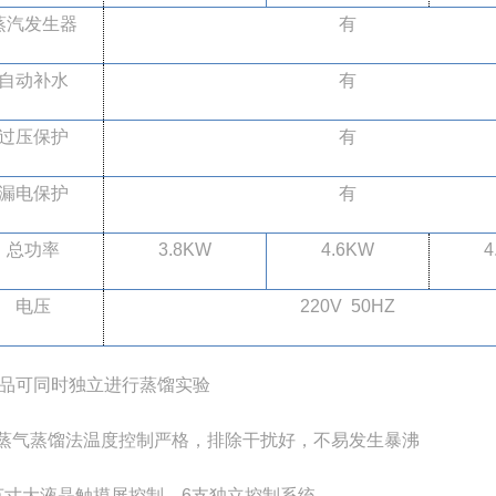
蒸汽发生器
有
自动补水
有
过压保护
有
漏电保护
有
总功率
3.8KW
4.6KW
4
电压
220V 50HZ
品可同时独立进行蒸馏实验
水蒸气蒸馏法温度控制严格，排除干扰好，不易发生暴沸
7英寸大液晶触摸屏控制，6支独立控制系统