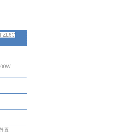
-FZL6C
400W
外置