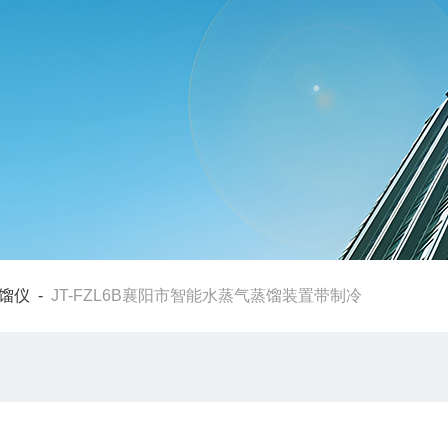
馏仪
-
JT-FZL6B襄阳市智能水蒸气蒸馏装置带制冷