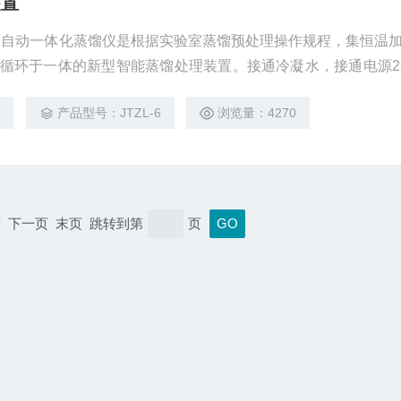
装置
全自动一体化蒸馏仪是根据实验室蒸馏预处理操作规程，集恒温
循环于一体的新型智能蒸馏处理装置。接通冷凝水，接通电源220
瓶（不要放手），打开真空泵使之达一定真空度松开手。
8
产品型号：JTZL-6
浏览量：4270
上一页 下一页 末页 跳转到第
页