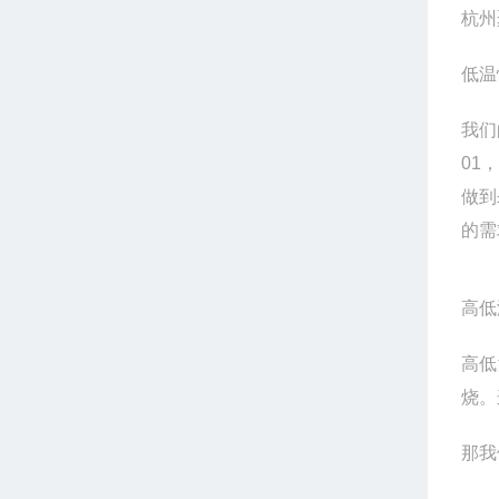
杭州
低温
我们
01
做到
的需
高低
高低
烧。
那我