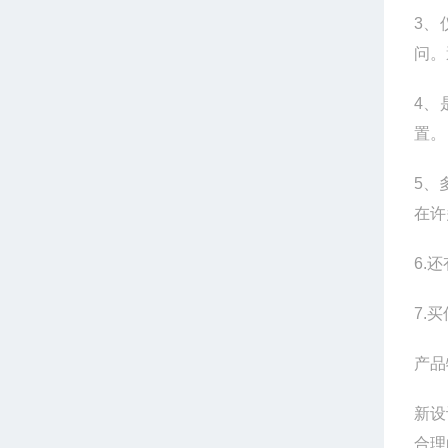
3
、
问。
4
、
置。
5
、
在许
6.
还
7.
买
产品
新设
合理