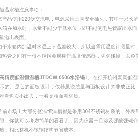
恒温水槽注意事项：
该产品使用
220
伏交流电，电源采用三脚安全插头，其中一只长
水箱在加水时，水量不能少于低水位（即不能使电热管露出水面
量溢出表面。
由于水箱内加温时水温上下温差较大，所以当需用温度计测量时
加热管之间有一根不锈钢金属棒作温度传感器，切勿碰撞，以免
高精度低温恒温槽JTDCW-0506水浴锅
1、在打开杭州聚同低
示的、是它的面板设计，仪器虽说质量与面板设计并非成正比
难看也卖不出去，一看卖相而看材质。
目前市场上大部分低温恒温槽都是采用304不锈钢材质的，外表采
胆，你就可以考虑简单的看看了，因为仪器一旦涉及强酸强碱
质，相比整机不锈钢结构节省成本。