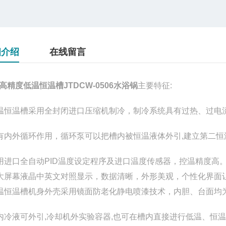
细介绍
在线留言
高精度低温恒温槽JTDCW-0506水浴锅
主要特征:
温恒温槽
采用
全封闭进口压缩机制冷，制冷系统具有过热、过电
有内外循环作用，循环泵可以把槽内被恒温液体外引,建立第二恒
用进口全自动PID温度设定程序及进口温度传感器，控温精度高
大屏幕液晶中英文对照显示，数据清晰，外形美观，个性化界面
温恒温槽
机身外壳采用镜面防老化静电喷漆技术，内胆、台面均
内冷液可外引,冷却机外实验容器,也可在槽内直接进行低温、恒