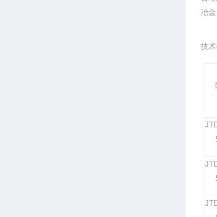
冶金
技术
JT
JT
JT