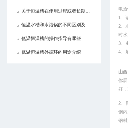
电热
关于恒温槽在使用过程或者长期不用的情况下的养护
1
、
恒温水槽和水浴锅的不同区别及用途介绍
2
、
时水
低温恒温槽的操作指导有哪些
3
、
4
、
低温恒温槽外循环的用途介绍
山西
你展
好，
2
、
钢内
钢材