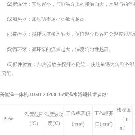
(2)
定温计：其热容小，与恒温介质的接触面大，水银与铂丝
(3)
加热器：加热功率越小灵敏度越高。
(4)
搅拌器：搅拌速度须足够大，使恒温介质各部分温度能尽量
(5)
循环泵：循环泵的流量越大，温度均匀性越高。
(6)
部件位置：加热器放在搅拌器附近，使热量迅速传到各部
附近。
高低温一体机JTGD-20200-15恒温水浴锅
技术参数:
槽深度
工作槽容积
工作槽开
温度范围
温度波动
型号
（m
3
2
（℃）
度(℃)
(mm
)
口(mm
)
m）