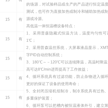
的场源，对试验样品或生产的产品进行恒定温
测试，也可作为直接加热或制冷和辅助加热或
源或冷源。
15
有
高低温一体恒温槽设备特点：
1、采用普森隐藏式恒温方法，温度均匀性可达
15
有
1℃；
2、采用普森温控系统，大屏幕液晶显示，XM
字PID自动控制系统；
15
有
3、180℃～－120℃可以连续降温，高温时降温速
高可达8℃/min进而提高了工作效益；
4、循环系统具有过滤功能，防止杂物进入循
15
有
更好的保证了设备的使用寿命；
5、全封闭压缩机组制冷，制冷系统具有过热
15
有
多重保护装置；
6、循环泵可以把槽内被恒温液体外引，建立