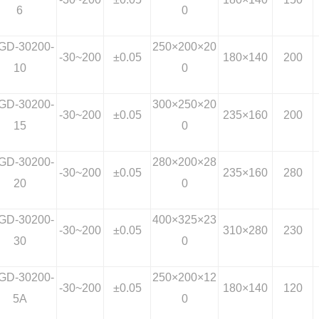
6
0
GD-30200-
250
×200×20
-30~200
±0.05
180
×140
200
10
0
GD-30200-
300
×250×20
-30~200
±0.05
235
×160
200
15
0
GD-30200-
280
×200×28
-30~200
±0.05
235
×160
280
20
0
GD-30200-
400
×325×23
-30~200
±0.05
310
×280
230
30
0
GD-30200-
250
×200×12
-30~200
±0.05
180
×140
120
5A
0