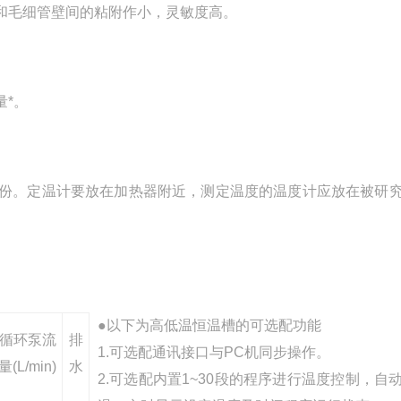
和毛细管壁间的粘附作小，灵敏度高。
*。
份。定温计要放在加热器附近，测定温度的温度计应放在被研
●以下为高低温恒温槽的可选配功能
循环泵流
排
1.可选配通讯接口与PC机同步操作。
量(L/min)
水
2.可选配内置1~30段的程序进行温度控制，自