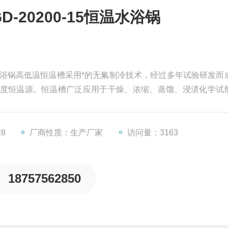
-20200-15恒温水浴锅
5恒温水浴锅高低温恒温槽采用*的无氟制冷技术，经过多年试验研发而
度恒温源。恒温槽广泛应用于干燥、浓缩、蒸馏、浸渍化学试
其它温度试验，是生物、遗传、水产、环保、、学科、生化实
28
厂商性质：生产厂家
访问量：3163
18757562850