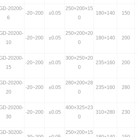
GD-20200-
250
×200×15
-20~200
±0.05
180
×140
150
6
0
GD-20200-
250
×200×20
-20~200
±0.05
180
×140
200
10
0
GD-20200-
300
×250×20
-20~200
±0.05
235
×160
200
15
0
GD-20200-
280
×200×28
-20~200
±0.05
235
×160
280
20
0
GD-20200-
400
×325×23
-20~200
±0.05
310
×280
230
30
0
GD-30200-
250
×200×15
-30~200
±0.05
180
×140
150