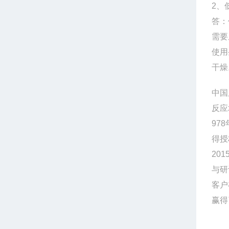
2、
答：
需要
使用
干燥
中国
反应
97
得授
20
与研
客户
赢得