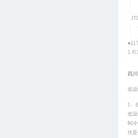
JT
●以
1.
四川
低温
1、
低温
制冷
丝是