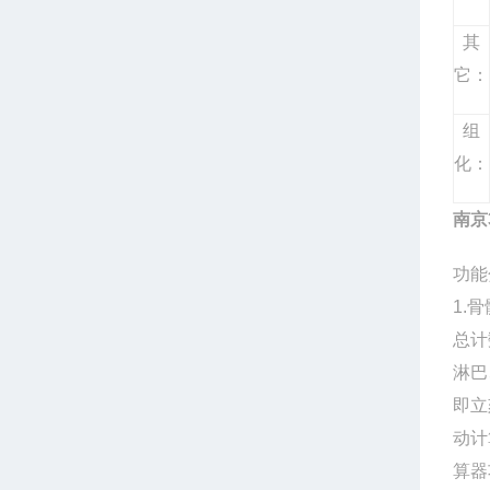
其
它：
组
化：
南京
功能
1.
总计
淋巴
即立
动计
算器