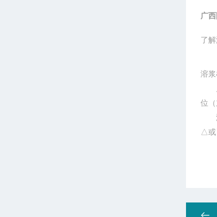
广西
了解
溶浆
质量
位（
溶浆
△或