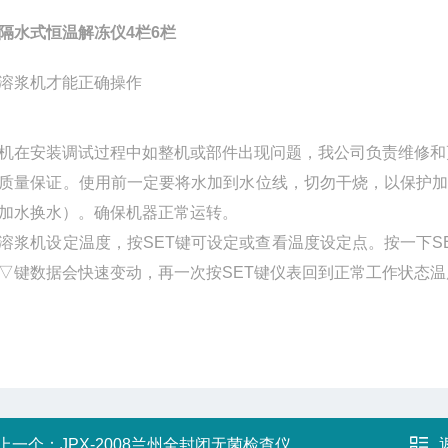
隔水式恒温解冻仪4栏6栏
溶浆机才能正确操作
机在安装调试过程中如整机或部件出现问题，我公司负责维修和
保证。使用前一定要将水加到水位线，切勿干烧，以保护加
加水换水）。确保机器正常运转。
机设定温度，按SET键可设定或查看温度设定点。按一下S
▽键数据会快速变动，再一次按SET键仪表回到正常工作状态
上一个：
JPX-2008兰州全封闭无菌检查仪