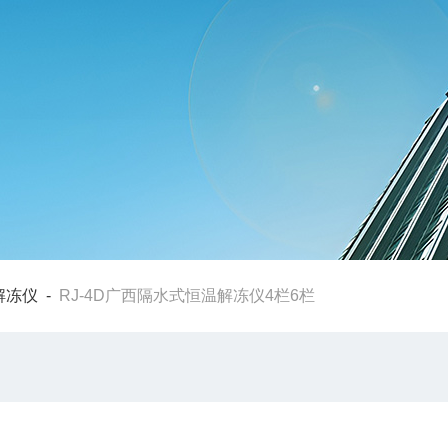
解冻仪
-
RJ-4D广西隔水式恒温解冻仪4栏6栏