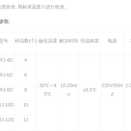
.温度校准: 用标准温度计进行校准。
参数:
型号
样品数(个)
融化温度
解冻时间
控温精度
电源
RJ-4D
4
RJ-6D
6
30℃—4
10-20mi
220V/50H
2
RJ-8D
8
±0.5℃
5℃
n
Z
RJ-10D
10
RJ-12D
12