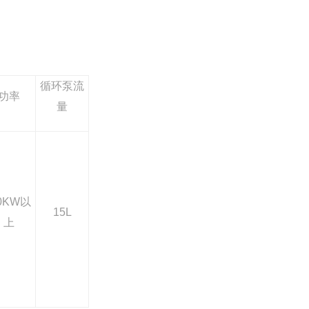
循环泵流
功率
量
.0KW以
15L
上