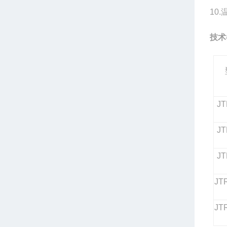
10
技术
JT
JT
JT
JT
JT