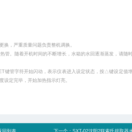
更换，严重质量问题负责整机调换。
热管。随着开机时间的不断增长，水箱的水回逐渐蒸发，请随
ET键管字符开始闪动，表示仪表进入设定状态，按△键设定值
温度设定完毕，开始加热指示灯亮。
返回列表
下一个：
SXT-02沈阳2联索氏提取器