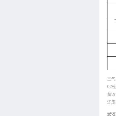
三气
02
超浓
泛应
武汉