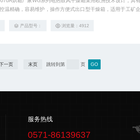
9070A烘箱厂家WG系列电热鼓风干燥箱采用欧洲技术设计，具
控温精确，容易维护，操作方便式出口型干燥箱，适用于工矿
做干燥、烘培、熔蜡、热处理之用。
8
产品型号：
浏览量：4912
下一页
末页
跳转到第
页
服务热线
0571-86139637