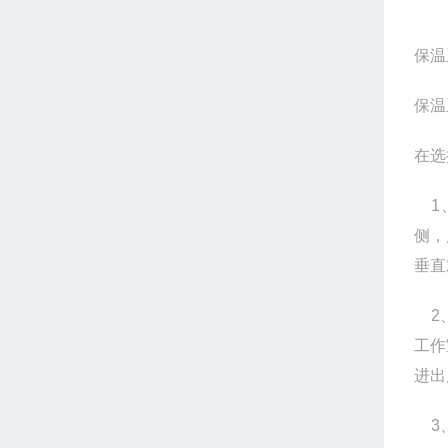
保温
保温
在选
1
侧，
垂直
2
工作
进出
3