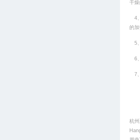
干燥
4
的加
5
6
7
杭州
Hang
周燕