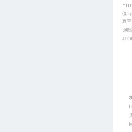
“
值与
真空
测
JTO
H
M