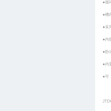
●循
●槽
●采
●内
●卧
●内
●可
JTD