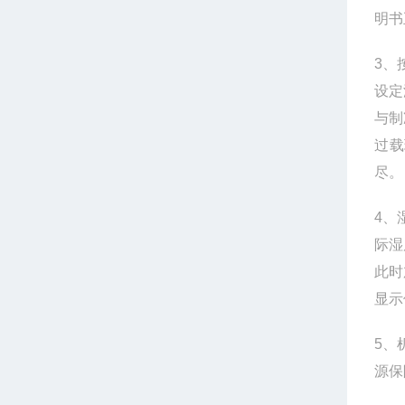
明书
3
、
设定
与制
过载
尽
4
、
际湿
此时
显示
5
、
源保