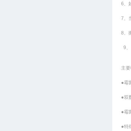
6
、
7
、
8
、
9
、
主要
●霉
●双
●霉
●特