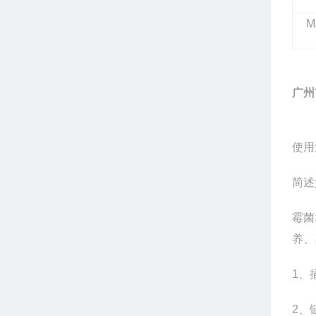
M
广州
使用
简述
霉菌
养、
1
、
2
、