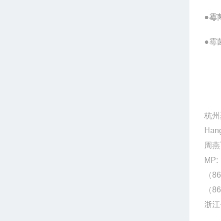
●霉
●霉
杭州
Hang
周燕
MP:
（86
（86
浙江