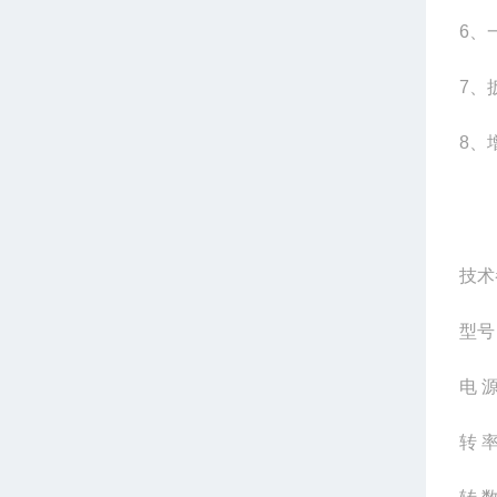
6
、
7
、
8
、
技术
型号
电 源
转 率