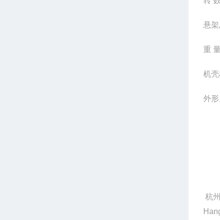
转 数
悬架
重 量
机壳
外形尺
杭州
Hang