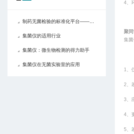
4
、
制药无菌检验的标准化平台——集菌仪的工作原理与应用
聚同
集菌仪的适用行业
集菌
集菌仪：微生物检测的得力助手
集菌仪在无菌实验室的应用
1
、
2
、
3
、
4
、
5
、