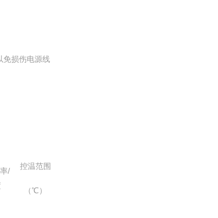
以免损伤电源线
控温范围
率/
度
（℃）