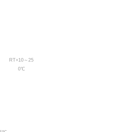
RT+10
～25
0℃