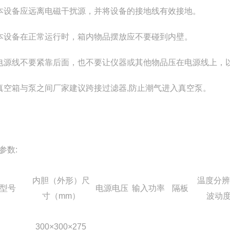
本设备应远离电磁干扰源，并将设备的接地线有效接地。
本设备在正常运行时，箱内物品摆放应不要碰到内壁。
电源线不要紧靠后面，也不要让仪器或其他物品压在电源线上，
真空箱与泵之间厂家建议跨接过滤器,防止潮气进入真空泵。
参数:
内胆（外形）尺
温度分辨
型号
电源电压
输入功率
隔板
寸（mm）
波动
300
×300×275