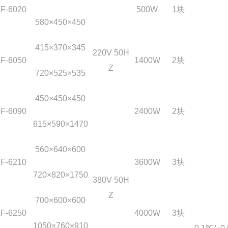
F-6020
500W
1
块
580
×450×450
415
×370×345
220V 50H
F-6050
1400W
2
块
Z
720
×525×535
450
×450×450
F-6090
2400W
2
块
615
×590×1470
560
×640×600
F-6210
3600W
3
块
720
×820×1750
380V 50H
Z
700
×600×600
F-6250
4000W
3
块
1050
×760×910