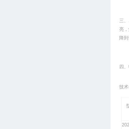
三、
亮，
降到
四、
技术
20