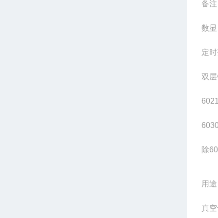
备注
数显
定时
双层
602
603
除
60
用途
真空