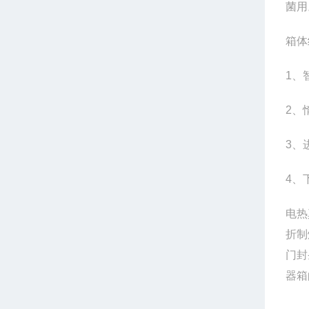
菌用
箱体
1
、
2
、
3
、
4
、
电热
折制
门封
器箱