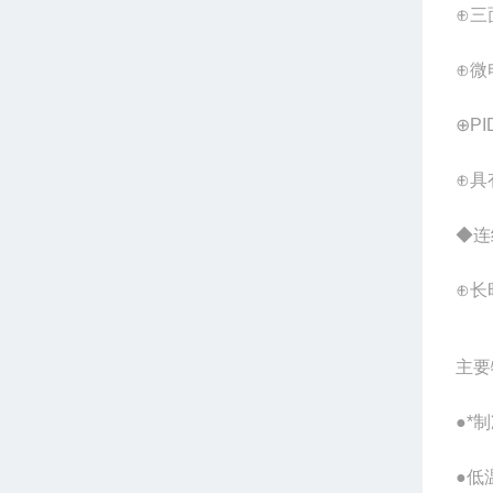
⊕三
⊕微
⊕P
⊕具
◆连
⊕长
主要
●*
●低