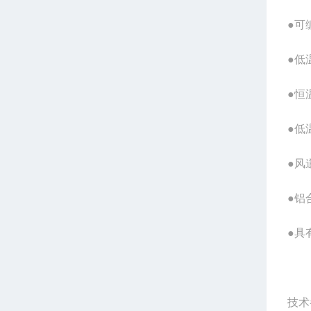
●可
●低
●恒
●低
●风
●铝
●具
技术