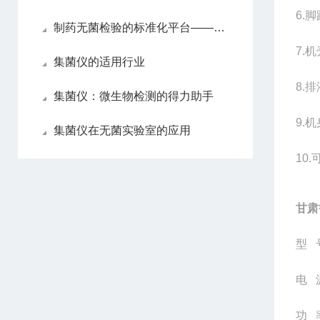
6.
脚
制药无菌检验的标准化平台——集菌仪的工作原理与应用
7.
机
集菌仪的适用行业
8.
排
集菌仪：微生物检测的得力助手
9.
机
集菌仪在无菌实验室的应用
10.
甘肃
型 号
电 源
功 率