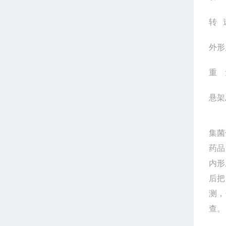
转 速
外形尺
重 
悬架
集菌
药品
内形
后把
测，
查。