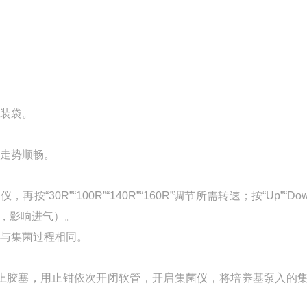
装袋。
走势顺畅。
菌仪，再按
“30R”“100R”“140R”“160R”
调节所需转速；按
“Up”“Do
，影响进气）。
与集菌过程相同。
上胶塞，用止钳依次开闭软管，开启集菌仪，将培养基泵入的