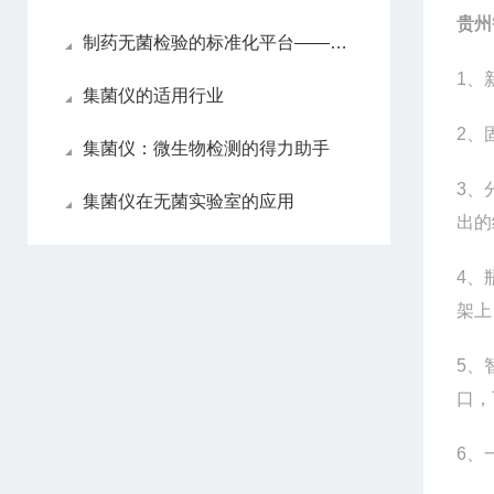
贵州
制药无菌检验的标准化平台——集菌仪的工作原理与应用
1
、
集菌仪的适用行业
2
、固
集菌仪：微生物检测的得力助手
3
、
集菌仪在无菌实验室的应用
出的
4
、
架上
5
、
口，
6
、