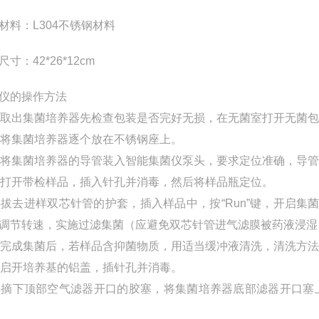
材料：L304不锈钢材料
寸：42*26*12cm
仪的操作方法
取出集菌培养器先检查包装是否完好无损，在无菌室打开无菌包
将集菌培养器逐个放在不锈钢座上。
将集菌培养器的导管装入智能集菌仪泵头，要求定位准确，导管
打开带检样品，插入针孔并消毒，然后将样品瓶定位。
5
拔去进样双芯针管的护套，插入样品中，按
“Run”
键，开启集
调节转速，实施过滤集菌（应避免双芯针管进气滤膜被药液浸湿
完成集菌后，若样品含抑菌物质，用适当缓冲液清洗，清洗方法
启开培养基的铝盖，插针孔并消毒。
8
摘下顶部空气滤器开口的胶塞，将集菌培养器底部滤器开口塞