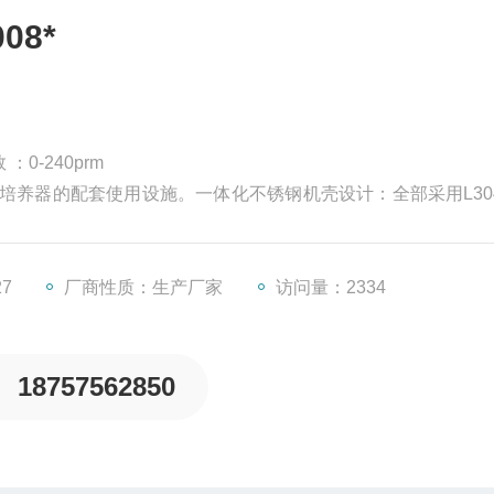
08*
0-240prm
集菌培养器的配套使用设施。一体化不锈钢机壳设计：全部采用L30
仪器的要求。提高仪器的使用寿命，降低因传统集菌仪表面生锈问
27
厂商性质：生产厂家
访问量：2334
18757562850