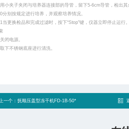
用小夹子夹闭与培养器连接部的导管，留下
5-6cm
导管，检出其
0
分别按规定进行培养，并观察培养情况。
1
当更换检品和完成过滤时，按下
“Stop”
键，仪器立即停止运行
束
关闭电源。
取下不锈钢底座进行清洗。
上一个：
抚顺压盖型冻干机FD-1B-50*