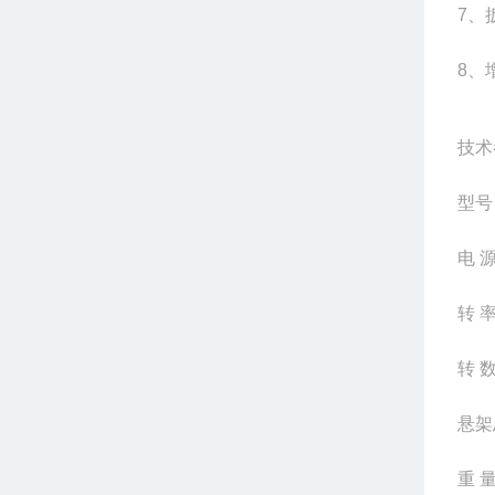
7
、
8
、
技术
型号
电 源
转 率
转 数
悬架
重 量