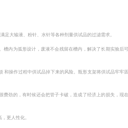
四大档 位，可以满足大输液、粉针、水针等各种剂量供试品的过滤需求。
。槽内为弧形设计，废液不会残留在槽内，解决了长期实验后
烦 和操作过程中供试品掉下来的风险。瓶形支架将供试品牢牢
很费劲的，有时候还会把管子卡破，造成了经济上的损失，现
高，更人性化。