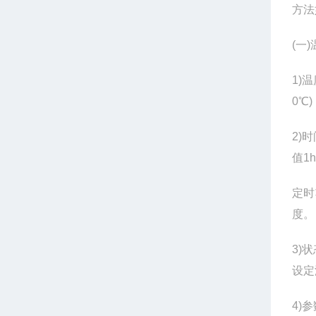
方法
(
一)
1)
温
0℃
2)
时
值1
定时
度。
3)
状
设定
4)
参