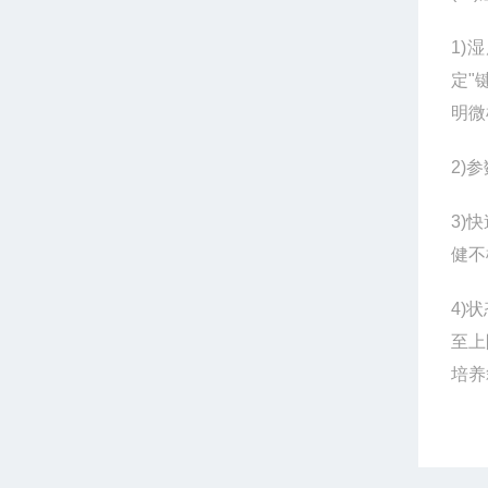
1)
湿
定"
明微
2)
参
3)
快
健不
4)
状
至上
培养