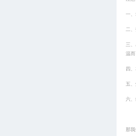
一、
二、
三、
温而
四、
五、
六、
那我