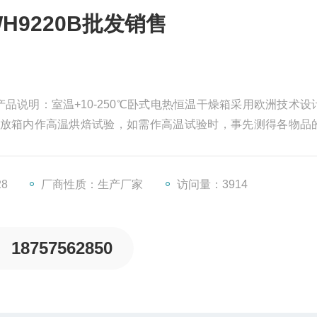
9220B批发销售
产品说明：室温+10-250℃卧式电热恒温干燥箱采用欧洲技术设
放箱内作高温烘焙试验，如需作高温试验时，事先测得各物品
防止因超温而引起爆式产品。
28
厂商性质：生产厂家
访问量：3914
18757562850