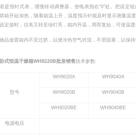
若是指针式表，缓慢转动调整器，使电表指在“
0
”处。把设定
烘箱开始加热，随着箱温上升，温度指示针能及时显示测量温
设定值时，仪表又转至绿灯亮，箱内升温，周而复始，可使温度
物品放置箱内不宜过挤，以便冷热空气对流，不受阻塞，以保持
卧式恒温干燥箱WH9220B批发销售
技术参数:
WH9020A
WH9040A
型号
WH9020B
WH9040B
WH9020BE
WH9040BE
电源电压