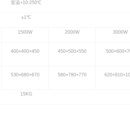
室温+10-250℃
±1℃
1500W
2000W
3000W
400×400×450
450×500×550
500×600×7
530×680×670
580×780×770
620×910×1
15KG