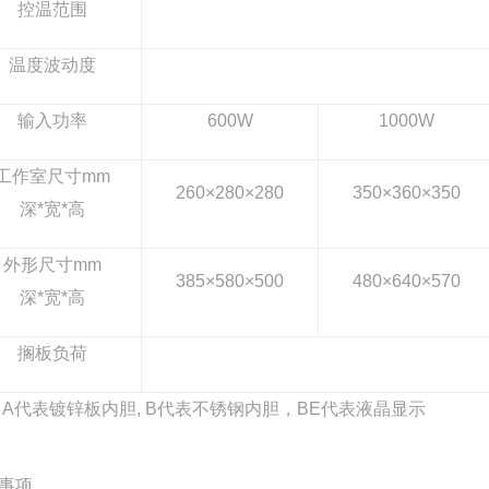
控温范围
温度波动度
输入功率
600W
1000W
工作室尺寸mm
260×280×280
350×360×350
深*宽*高
外形尺寸mm
385×580×500
480×640×570
深*宽*高
搁板负荷
 A代表镀锌板内胆, B代表不锈钢内胆，BE代表液晶显示
事项