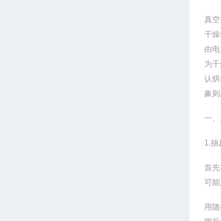
真空
干燥
由电
为干
认烘
象则
一、
1.
抽
首先
可能
用随