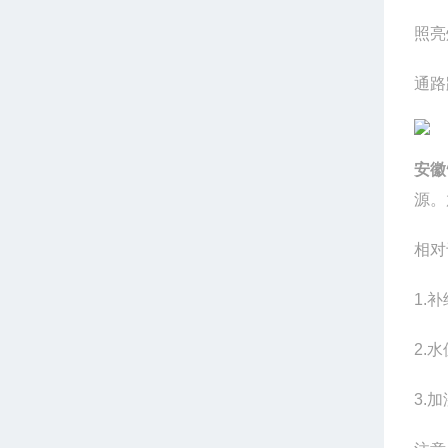
照亮
通路
安徽
源。
相对
1.
补
2.
水
3.
加