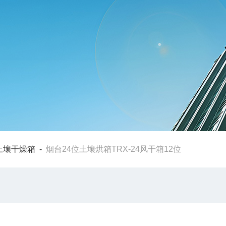
土壤干燥箱
-
烟台24位土壤烘箱TRX-24风干箱12位