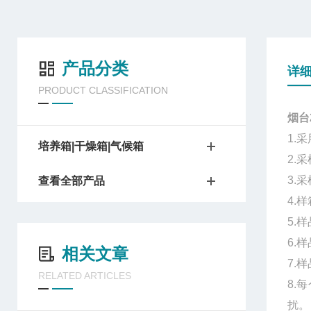
产品分类
详
PRODUCT CLASSIFICATION
烟台
1.
采
培养箱|干燥箱|气候箱
2.
采
3.
采
查看全部产品
4.
样
5.
样
6.
样
相关文章
7.
样
RELATED ARTICLES
8.
每
扰。