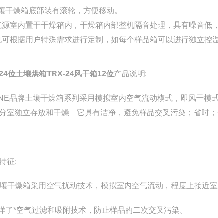
壤干燥箱底部装有滚轮，方便移动。
气源室内置于干燥箱内，干燥箱内部整机隔音处理，具有噪音低
也可根据用户特殊需求进行定制，如每个样品箱可以进行独立控
24位土壤烘箱TRX-24风干箱12位
产品说明:
NE
品牌土壤干燥箱系列采用模拟室内空气流动模式，即风干模
分室独立存放和干燥，它具有洁净，避免样品交叉污染；省时；
特征:
壤干燥箱采用空气扰动技术，模拟室内空气流动，程度上接近室
样了*空气过滤和吸附技术，防止样品的二次交叉污染。