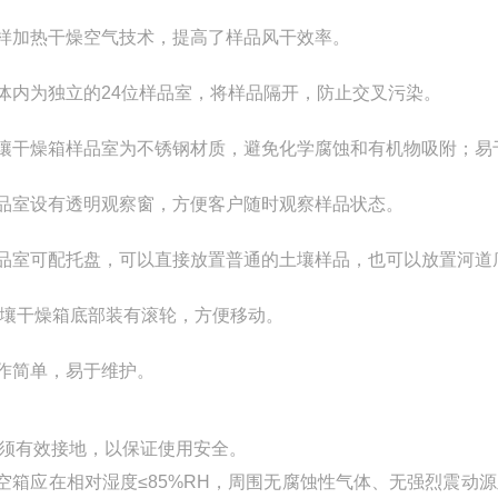
样加热干燥空气技术，提高了样品风干效率。
体内为独立的24位样品室，将样品隔开，防止交叉污染。
壤干燥箱样品室为不锈钢材质，避免化学腐蚀和有机物吸附；易
品室设有透明观察窗，方便客户随时观察样品状态。
品室可配托盘，可以直接放置普通的土壤样品，也可以放置河道
壤干燥箱底部装有滚轮，方便移动。
作简单，易于维护。
壳须有效接地，以保证使用安全。
真空箱应在相对湿度≤85%RH，周围无腐蚀性气体、无强烈震