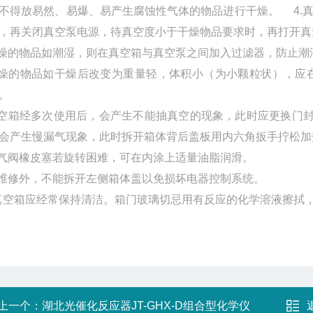
不得放易然、易爆、易产生腐蚀性气体的物品进行干燥。 4.
，再关闭真空泵电源，待真空度小于干燥物品要求时，再打开
干燥的物品如潮湿，则在真空箱与真空泵之间加入过滤器，防
干燥的物品如干燥后改变为重量轻，体积小（为小颗粒状），
）。
真空箱经多次使用后，会产生不能抽真空的现象，此时应更换门
会产生慢漏气现象，此时拆开箱体背后盖板用内六角扳手拧
放气阀橡皮塞若旋转困难，可在内涂上适量油脂润滑。
除维修外，不能拆开左侧箱体盖以免损坏电器控制系统。
.真空箱应经常保持清洁。箱门玻璃切忌用有反应的化学溶液
上一个：
湖北光催化反应器JT-GHX-D组合型化学仪