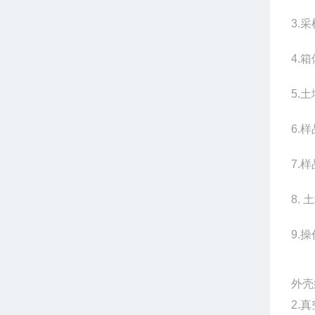
3.
采
4.
箱
5.
土
6.
样
7.
样
8.
土
9.
操
外
2.