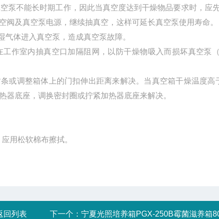
真空泵不能长时期工作，因此当真空度达到干燥物品要求时，应
真空阀及真空泵电源，继续抽真空，这样可延长真空泵使用
止潮湿气体进入真空泵，造成真空泵故障。
应在工作室内抽真空口加隔阻网，以防干燥物吸入而损坏真空泵
封条或调整箱体上的门扣伸出距离来解决。当真空箱干燥温度高于
松加热器底座，调换密封圈或拧紧加热器底座来解决。
擦拭，应用松软棉布擦拭。
返回列表
下一个：
宁夏光照培养箱PGX-250B霉菌滋养箱8