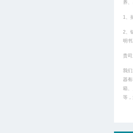
养、
1
、
2
、
明书
贵司
我们
器有
箱、
等，