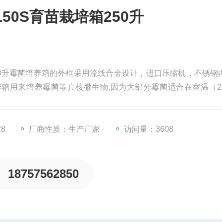
50S育苗栽培箱250升
箱250升霉菌培养箱的外框采用流线合金设计，进口压缩机，不锈钢
箱用来培养霉菌等真核微生物,因为大部分霉菌适合在室温（2
保持一定的湿度，所以一般霉菌培养箱由制冷系统，制热系统
28
厂商性质：生产厂家
访问量：3608
18757562850