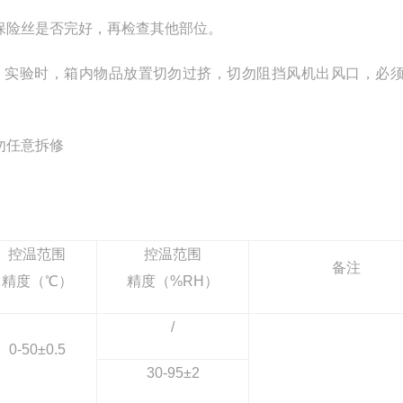
保险丝是否完好，再检查其他部位。
。实验时，箱内物品放置切勿过挤，切勿阻挡风机出风口，必
勿任意拆修
控温范围
控温范围
备注
精度（℃）
精度（%RH）
/
0-50
±0.5
30-95
±2