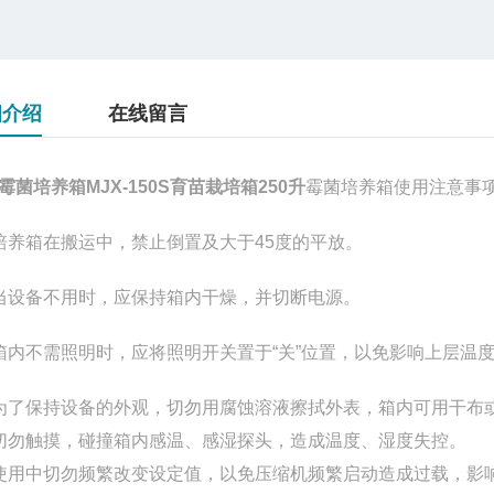
细介绍
在线留言
霉菌培养箱MJX-150S育苗栽培箱250升
霉菌培养箱使用注意事
培养箱在搬运中，禁止倒置及大于45度的平放。
当设备不用时，应保持箱内干燥，并切断电源。
箱内不需照明时，应将照明开关置于“关”位置，以免影响上层温
为了保持设备的外观，切勿用腐蚀溶液擦拭外表，箱内可用干布
切勿触摸，碰撞箱内感温、感湿探头，造成温度、湿度失控。
使用中切勿频繁改变设定值，以免压缩机频繁启动造成过载，影