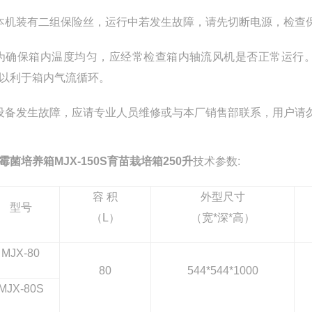
本机装有二组保险丝，运行中若发生故障，请先切断电源，检查
为确保箱内温度均匀，应经常检查箱内轴流风机是否正常运行
以利于箱内气流循环。
设备发生故障，应请专业人员维修或与本厂销售部联系，用户请
霉菌培养箱MJX-150S育苗栽培箱250升
技术参数:
容 积
外型尺寸
型号
（L）
（宽*深*高）
MJX-80
80
544*544*1000
MJX-80S