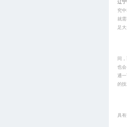
辽宁
究中
就需
足大
同，
也会
通一
的技
具有