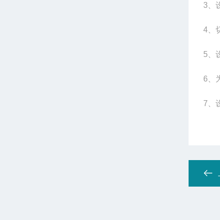
3
、
4
、
5
、
6
、
7
、