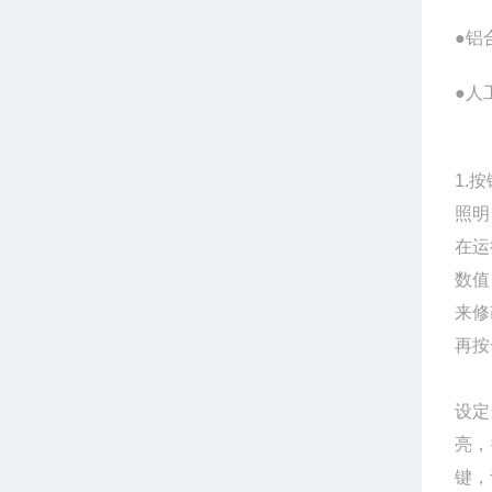
●铝
●人
使
1.
照明
在运
数值
来修
再按
设定
亮，
键，