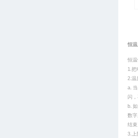
恒温
恒温
1.
2.
a.
闪，
b.
数字
结束
3.