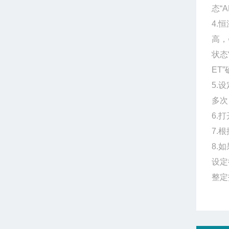
态“
4.
高，
状态
ET
5.
多次
6.
7.
8.
设定
整定