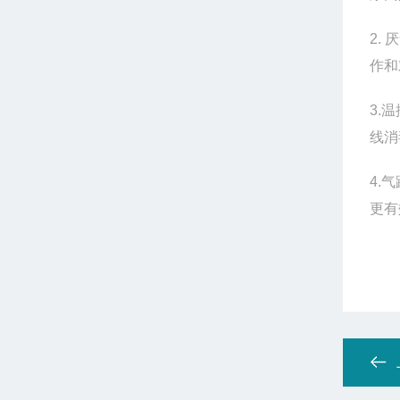
2.
厌
作和
3.
温
线消
4.
气
更有