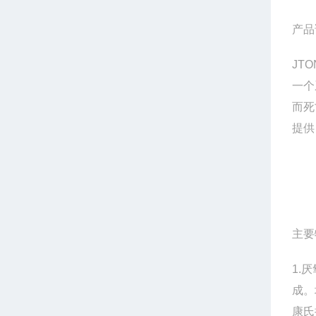
产品
JTO
一个
而死
提供
主要
1.
厌
成。
康氏