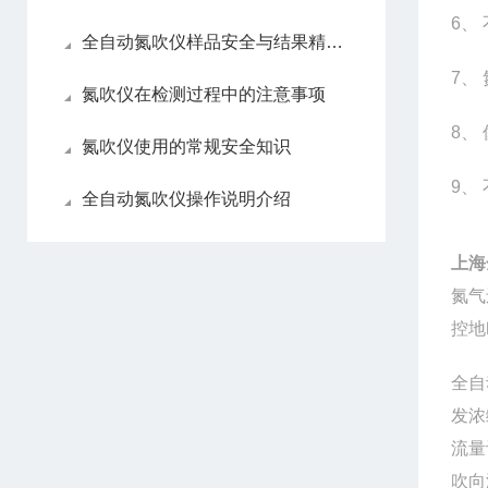
6
、
全自动氮吹仪样品安全与结果精准性
7
、
氮吹仪在检测过程中的注意事项
8
、
氮吹仪使用的常规安全知识
9
、
全自动氮吹仪操作说明介绍
上海
氮气
控地
全自
发浓
流量
吹向