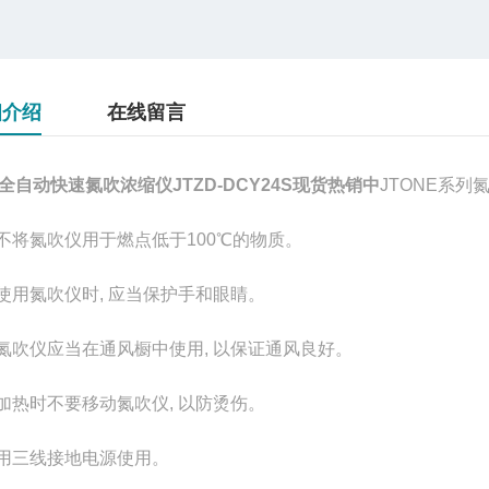
细介绍
在线留言
全自动快速氮吹浓缩仪JTZD-DCY24S现货热销中
JTONE系
 不将氮吹仪用于燃点低于100℃的物质。
 使用氮吹仪时, 应当保护手和眼睛。
 氮吹仪应当在通风橱中使用, 以保证通风良好。
 加热时不要移动氮吹仪, 以防烫伤。
 用三线接地电源使用。