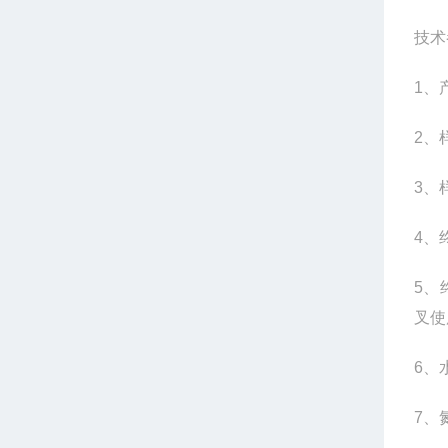
技术
1
、
2
、
3
、
4
、
5
、
叉使
6
、
7
、