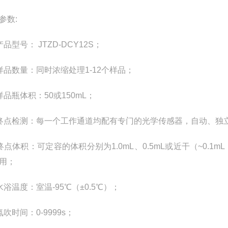
参数
:
产品型号：
JTZD-DCY12S
；
样品数量：同时浓缩处理
1-12
个样品；
样品瓶体积：
50
或
150mL
；
终点检测：每一个工作通道均配有专门的光学传感器，自动、独
终点体积：可定容的体积分别为
1.0mL
、
0.5mL
或近干（
~0.1mL
用；
水浴温度：室温
-95
℃（±
0.5
℃）；
氮吹时间：
0-9999s
；