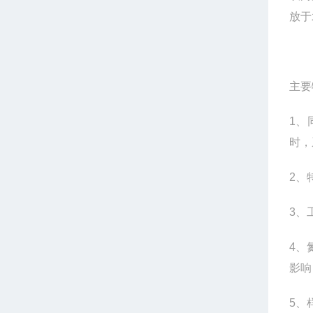
放于
主要
1
、
时，
2
、
3
、
4
、
影响
5
、