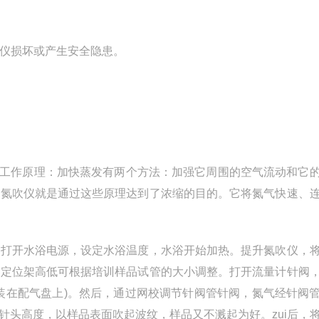
吹仪损坏或产生安全隐患。
工作原理：加快蒸发有两个方法：加强它周围的空气流动和它
。氮吹仪就是通过这些原理达到了浓缩的目的。它将氮气快速、
，打开水浴电源，设定水浴温度，水浴开始加热。提升氮吹仪，
和定位架高低可根据培训样品试管的大小调整。打开流量计针阀
装在配气盘上
)
。然后，通过网校调节针阀管针阀，氮气经针阀
针头高度，以样品表面吹起波纹，样品又不溅起为好。zui后，