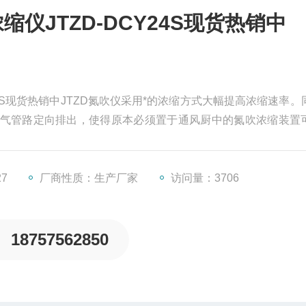
仪JTZD-DCY24S现货热销中
24S现货热销中JTZD氮吹仪采用*的浓缩方式大幅提高浓缩速率。
气管路定向排出，使得原本必须置于通风厨中的氮吹浓缩装置
，节约实验室成本，而且Z大限度地减轻了有毒有害溶剂对操作
27
厂商性质：生产厂家
访问量：3706
18757562850