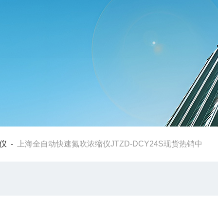
仪
-
上海全自动快速氮吹浓缩仪JTZD-DCY24S现货热销中