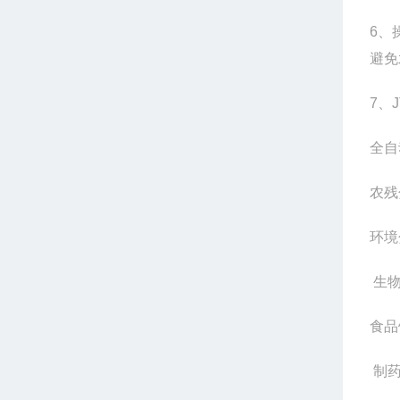
6
、
避免
7
、
全自
农残
环境
生
食品
制