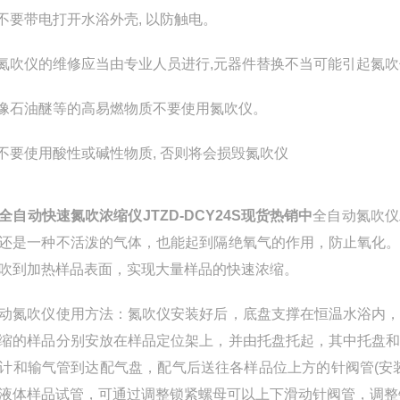
 不要带电打开水浴外壳, 以防触电。
 氮吹仪的维修应当由专业人员进行,元器件替换不当可能引起氮
 像石油醚等的高易燃物质不要使用氮吹仪。
 不要使用酸性或碱性物质, 否则将会损毁氮吹仪
全自动快速氮吹浓缩仪JTZD-DCY24S现货热销中
全自动氮吹仪
还是一种不活泼的气体，也能起到隔绝氧气的作用，防止氧化
吹到加热样品表面，实现大量样品的快速浓缩。
动氮吹仪使用方法：氮吹仪安装好后，底盘支撑在恒温水浴内
缩的样品分别安放在样品定位架上，并由托盘托起，其中托盘
计和输气管到达配气盘，配气后送往各样品位上方的针阀管
(
安
液体样品试管，可通过调整锁紧螺母可以上下滑动针阀管，调整