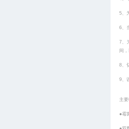
5
、
6
、
7
、
间，
8
、
9
、
主要
●霉
●双