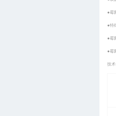
●霉
●特
●霉
●霉
技术