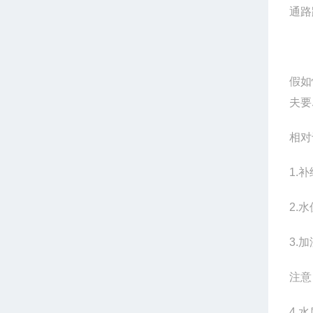
通路
假如
夫要
相对
1.
补
2.
水
3.
加
注意
4.
水