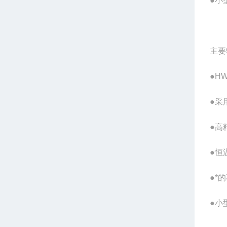
●小
主要
●H
●采
●高
●恒
●*
●小