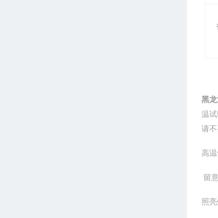
黑龙
温试
请不
高温
留
照亮