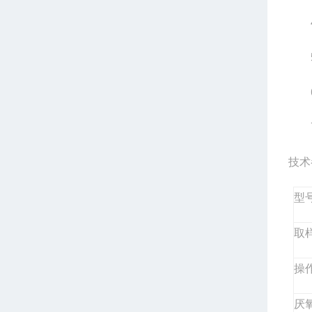
4.
5.
6.
7.
技术
型
取
操
厌