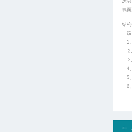
厌氧
氧而
结构
该
1
2
3
4
5
6