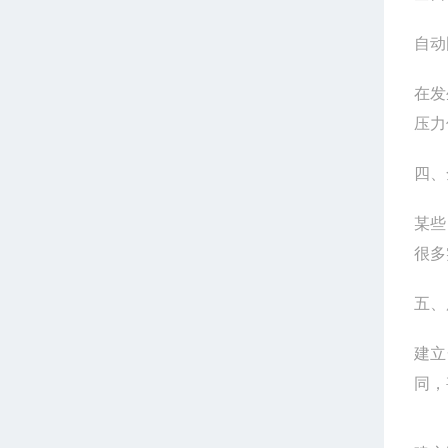
自动
在发
压力
四、
某些
很多
五、
建立
同，