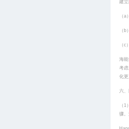
建立
（a
（b
（c
海能
考虑
化更
六、
（1
骤。
Han