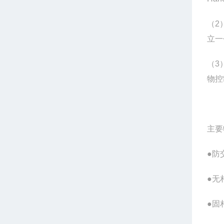
（2
立一
（3
物控
主要
●防
●无
●固