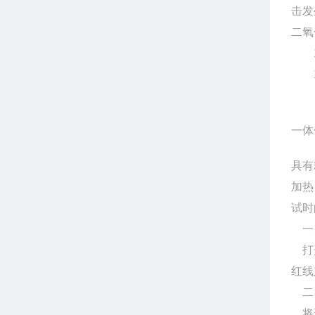
击发
二氧
10
11
一体
具有
加热
试时
一
打
红线
二
将