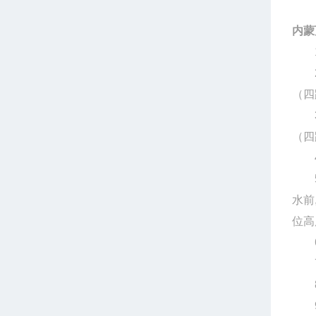
内蒙
1、
2、
（四
3、
（四
4、
5、
水前
位高
6、
7、
8、
9